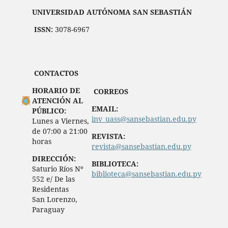
UNIVERSIDAD AUTÓNOMA SAN SEBASTIÁN
ISSN:
3078-6967
CONTACTOS
HORARIO DE
CORREOS
ATENCIÓN AL
EMAIL:
PÚBLICO:
inv_uass@sansebastian.edu.py
Lunes a Viernes,
de 07:00 a 21:00
REVISTA:
horas
revista@sansebastian.edu.py
DIRECCIÓN:
BIBLIOTECA:
Saturio Ríos Nº
biblioteca@sansebastian.edu.py
552 e/ De las
Residentas
San Lorenzo,
Paraguay