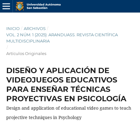
INICIO
/
ARCHIVOS
/
VOL. 2 NÚM. 1 (2025): ARANDUASS. REVISTA CIENTÍFICA
MULTIDISCIPLINARIA
/
Artículos Originales
DISEÑO Y APLICACIÓN DE
VIDEOJUEGOS EDUCATIVOS
PARA ENSEÑAR TÉCNICAS
PROYECTIVAS EN PSICOLOGÍA
Design and application of educational video games to teach
projective techniques in Psychology