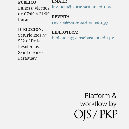
EMAIL:
PÚBLICO:
inv_uass@sansebastian.edu.py
Lunes a Viernes,
de 07:00 a 21:00
REVISTA:
horas
revista@sansebastian.edu.py
DIRECCIÓN:
BIBLIOTECA:
Saturio Ríos Nº
biblioteca@sansebastian.edu.py
552 e/ De las
Residentas
San Lorenzo,
Paraguay