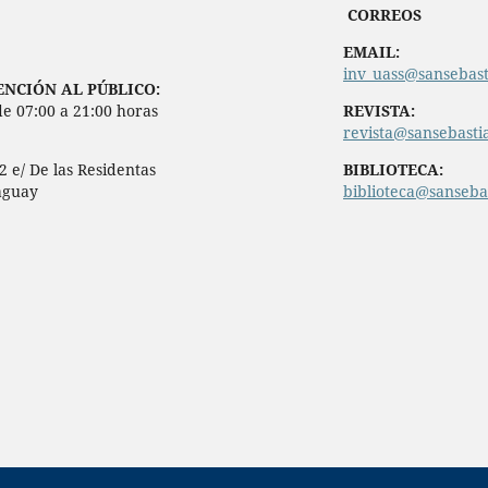
CORREOS
EMAIL:
inv_uass@sansebast
NCIÓN AL PÚBLICO:
de 07:00 a 21:00 horas
REVISTA:
revista@sansebasti
2 e/ De las Residentas
BIBLIOTECA:
aguay
biblioteca@sanseba