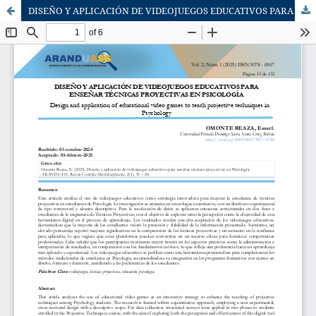
DISEÑO Y APLICACIÓN DE VIDEOJUEGOS EDUCATIVOS PARA ENSEÑAR TÉCNICAS PROYECTIVAS EN PSICOLOGÍA