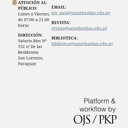
ATENCIÓN AL
EMAIL:
PÚBLICO:
inv_uass@sansebastian.edu.py
Lunes a Viernes,
de 07:00 a 21:00
REVISTA:
horas
revista@sansebastian.edu.py
DIRECCIÓN:
BIBLIOTECA:
Saturio Ríos Nº
biblioteca@sansebastian.edu.py
552 e/ De las
Residentas
San Lorenzo,
Paraguay