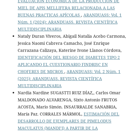
EVALUACIÓN ECONÓMICA DE LA PRODUCCIÓN DE
MIEL DE APIS MELLIFERA RELACIONADA A LAS
BUENAS PRACTICAS APÍCOLAS
,
ARANDUASS: Vol. 1
Núm. 1 (2024): ARANDUASS. REVISTA CIENTÍFICA
MULTIDISCIPLINARIA
Nataly Duran Viveros, Abigail Natalia Acebo Carmona,
Jessica Naomi Cabrera Camacho, José Enrique
Carrazana Calizaya, Katerine Ivone Llanos Córdova,
IDENTIFICACIÓN DEL RIESGO DE DIABETES TIPO 2
APLICANDO EL CUESTIONARIO FINDRISC EN
CHOFERES DE MICROS
,
ARANDUASS: Vol. 2 Núm. 1
(2025): ARANDUASS. REVISTA CIENTÍFICA
MULTIDISCIPLINARIA
Nardia Nardine SUGASTTI RUIZ DÍAZ,, Carlos Omar
MALDONADO ALVARENGA, Sixto Antonio FRUTOS
ACOSTA, Mario Simón. INSAURRALDE SANABRIA,
María Paz. CORRALES MÁRMOL,
ESTIMACIÓN DEL
DESARROLLO DE EJEMPLARES DE PIMELODUS
MACULATUS (MANDI’I) A PARTIR DE LA