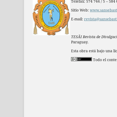
Telefax: 574 744 / 5 – 584
Sitio Web:
www.sansebasti
E-mail:
revista@sansebast
TESÃI Revista de Divulgació
Paraguay.
Esta obra está bajo una l
Todo el conte