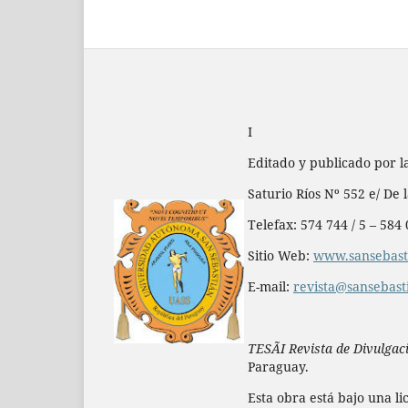
I
Editado y publicado por 
Saturio Ríos Nº 552 e/ De
Telefax: 574 744 / 5 – 584
Sitio Web:
www.sansebasti
E-mail:
revista@sansebast
TESÃI Revista de Divulgació
Paraguay.
Esta obra está bajo una l