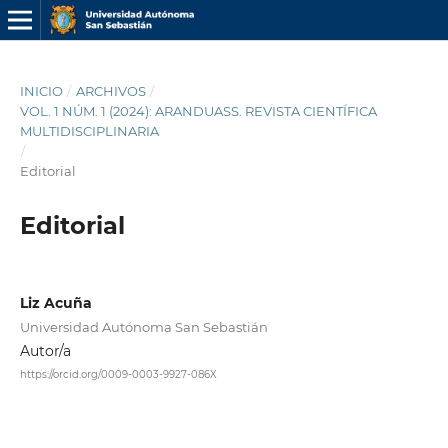
INICIO
/
ARCHIVOS
/
VOL. 1 NÚM. 1 (2024): ARANDUASS. REVISTA CIENTÍFICA
MULTIDISCIPLINARIA
/
Editorial
Editorial
Liz Acuña
Universidad Autónoma San Sebastián
Autor/a
https://orcid.org/0009-0003-9927-086X