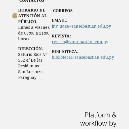
CONTACTOS
HORARIO DE
CORREOS
ATENCIÓN AL
EMAIL:
PÚBLICO:
inv_uass@sansebastian.edu.py
Lunes a Viernes,
de 07:00 a 21:00
REVISTA:
horas
revista@sansebastian.edu.py
DIRECCIÓN:
BIBLIOTECA:
Saturio Ríos Nº
biblioteca@sansebastian.edu.py
552 e/ De las
Residentas
San Lorenzo,
Paraguay